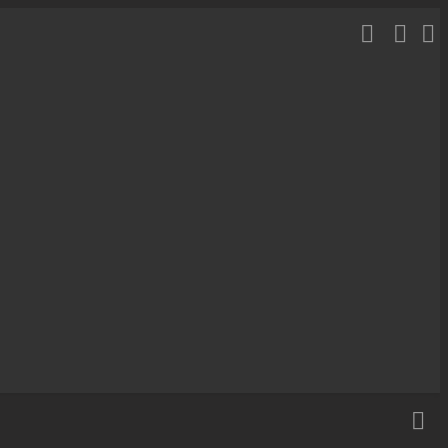



