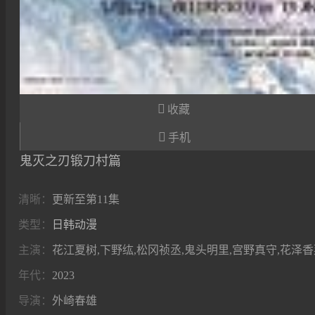

收藏

手机
鬼灭之刃锻刀村篇
清晰：
更新至第11集
类型：
日韩动漫
主演：
花江夏树,下野纮,松冈祯丞,鬼头明里,宫野真守,花泽香
年代：
2023
导演：
外崎春雄