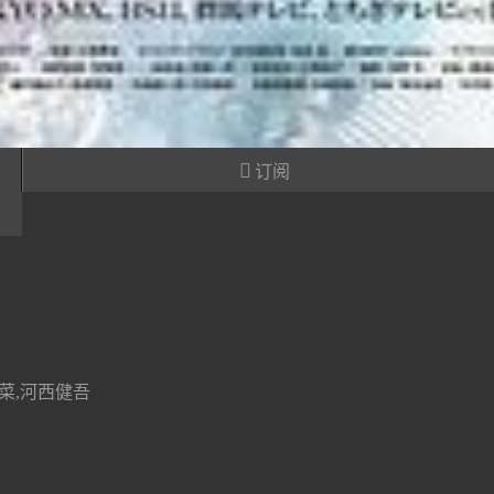

订阅
菜,河西健吾