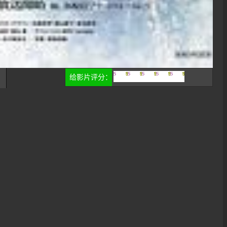
给影片评分：
很差
较差
还行
推荐
力荐