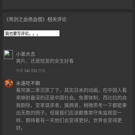
《亮剑之血债血偿》相关评论
小弟大吉
爽片，还是短发的女生好看
举报
41
53
回复
永遠吃不飽
看完第二季沉思了下，其实日本的动画，在中国人看
来映射最深的还是中国社会。免罪体制，西比拉的自
我剔除，变革谋求者，簇拥者，稍微思考一下都能拿
出无数的例子。但是我们应该都像常守朱监视官一
样，期待着有一天他们会变得更好。世界会变得更
好。