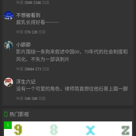
举报
949
346
回复
不想被看到
腐乳长得好看~~~~~
举报
76
28
回复
小舔舔
影片围绕一条狗来叙述中国60，70年代的社会制度和
风化、不失为一部讽刺片
举报
9684
73
回复
浮生六记
没有一个可爱的角色，律师简直想往他石膏上踢一脚
举报
46
68
回复

热门影视
1