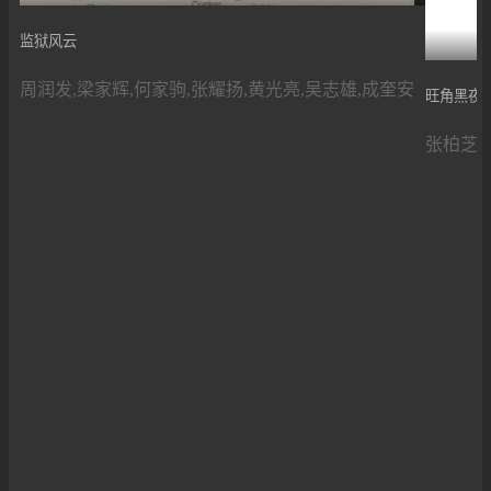
监狱风云
周润发,梁家辉,何家驹,张耀扬,黄光亮,吴志雄,成奎安
旺角黑夜
张柏芝,