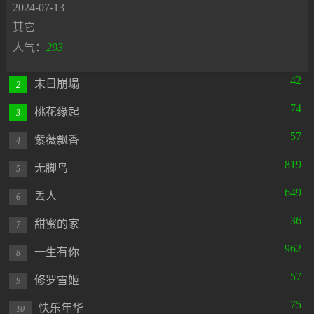
2024-07-13
其它
人气：
293
42
末日崩塌
2
74
桃花缘起
3
57
紫薇飘香
4
819
无脚鸟
5
649
丢人
6
36
甜蜜的家
7
962
一生有你
8
57
修罗雪姬
9
75
快乐年华
10