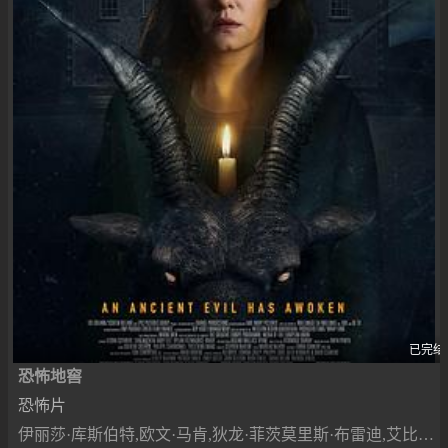
已完结
恐怖地窖
恐怖片
伊丽莎·库斯伯特,欧文·马肯,狄龙·菲茨莫里斯·布雷迪,艾比·菲茨,Tara Lee,Michael-David McKernan,Andrew Bennett,Aaron Monaghan,Marie Mullen,Amy Conroy,肖恩·多耶尔,Karl Walsh,Noor Truijens,克里斯·麦克哈利姆,Vivian Drew,斯蒂夫·根恩