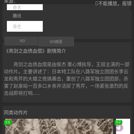
来源：

不能播放，报错
奇艺
腾讯
奇艺
HD
HD国语
《亮剑之血债血偿》剧情简介
亮剑之血债血偿是由侯杰 栗心博执导，王挺主演的一部
动作片。主要讲述了：日本特工队在八路军独立团团长李云
龙和秀芹的大婚之夜搞袭击，重创了八路军独立团团部，杀
害了赵家峪一百多口乡亲并活捉了秀芹，一场紧张激烈的反
击战即将打响......
同类动作片
9.0
9.0