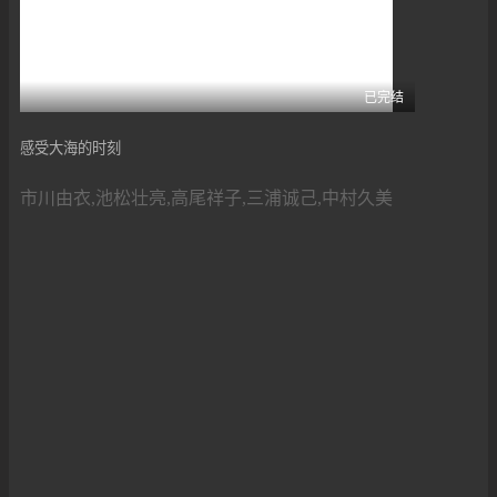
已完结
感受大海的时刻
市川由衣,池松壮亮,高尾祥子,三浦诚己,中村久美