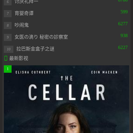
讨厌礼拜一
6
599
育婴奇谭
7
6277
吵闹鬼
8
938
女医の滴り 秘密の診察室
9
6227
拉巴斯金盒子之谜
10

最新影视
1