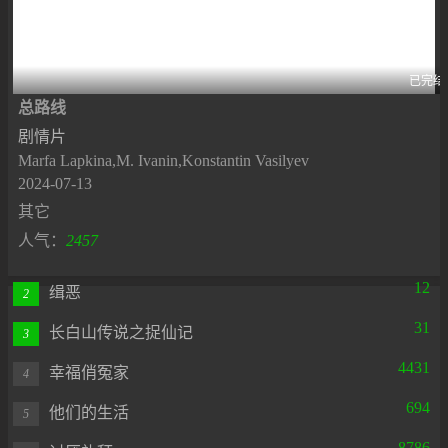
已完结
总路线
剧情片
Marfa Lapkina,M. Ivanin,Konstantin Vasilyev
2024-07-13
其它
人气：
2457
12
缉恶
2
31
长白山传说之捉仙记
3
4431
幸福俏冤家
4
694
他们的生活
5
8786