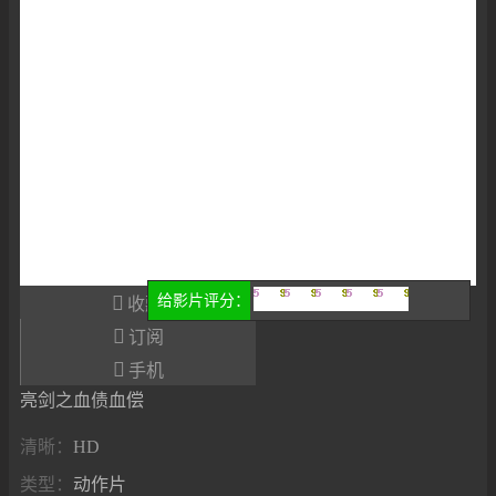

给影片评分：
收藏
很差
较差
还行
推荐
力荐

订阅

手机
亮剑之血债血偿
清晰：
HD
类型：
动作片