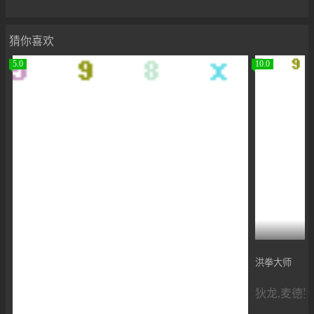
猜你喜欢
5.0
10.0
洪拳大师
狄龙,麦德罗