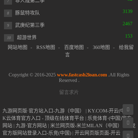
非人哉第二季
7
3139
豚鼠特攻队
8
2467
武庚纪第三季
9
153
超游世界
10
网站地图
-
RSS地图
-
百度地图
-
360地图
-
给我留
言
Copyright © 2016-2025
www.fastcash2loan.com
.All Rights
Reserved .
留言求片

九游网页版·官方站入口-九游（中国）
|
KY.COM-开云(中国)
|
K云体育官方入口 - 顶级在线体育平台
|
乐竞体育·(中国)官方

网站
|
九游·官方网站
|
米兰网页版-米兰MILAN（中国）
|
乐竞
官方版网站登录入口-乐竞(中国)
|
开云网页版页面-开云
