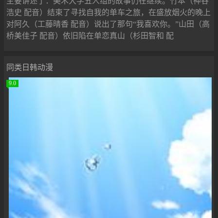
主要讲述了：美术大学五人组的故事仍在继续。竹本（神谷
浩史 配音）结束了寻找自我的单车之旅，在盛放烟火的晚上
对阿久（工藤晴香 配音）说出了那句“我喜欢你。”山田（高
桥美佳子 配音）依旧陷在单恋真山（杉田智和 配
同类日韩动漫
9.0