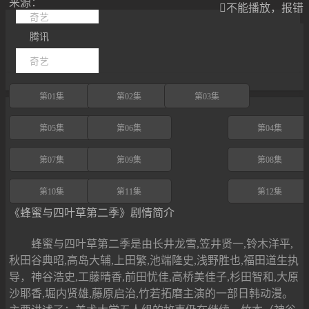
来源：

不能播放，报错
奇艺
腾讯
奇艺
第01集
第02集
第03集
第05集
第06集
第04集
第07集
第09集
第08集
第10集
第11集
第12集
《蜂蜜与四叶草第二季》剧情简介
蜂蜜与四叶草第二季是由长井龙雪,笠井贤一,铃木洋平,
秋田谷典昭,高岛大辅,上田繁,池端隆史,浅野胜也,福田道生执
导，神谷浩史,工藤晴香,前田忧佳,高桥美佳子,杉田智和,大原
沙耶香,堀内贤雄,藤原启治,竹若拓磨主演的一部日韩动漫。