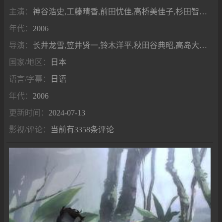
主演：
神谷浩史,工藤晴香,前田忧佳,高桥美佳子,杉田智和,大原沙耶香,堀内贤雄,藤原启治,竹若拓磨
年代：
2006
导演：
长井龙雪,笠井贤一,铃木洋平,秋田谷典昭,高岛大辅,上田繁,池端隆史,浅野胜也,福田道生
国家/地区：
日本
语言/字幕：
日语
年代：
2006
更新时间：
2024-07-13
影视/评论：
当前有3358条评论