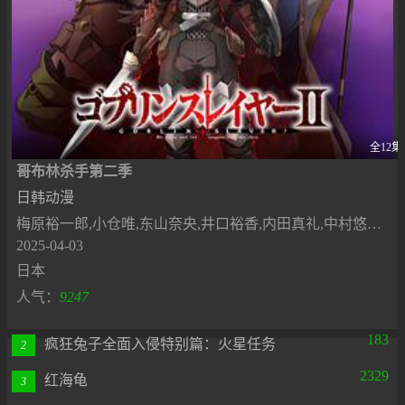
全12集
哥布林杀手第二季
日韩动漫
梅原裕一郎,小仓唯,东山奈央,井口裕香,内田真礼,中村悠一,杉田智和,日笠阳子,松冈祯丞
2025-04-03
日本
人气：
9247
183
疯狂兔子全面入侵特别篇：火星任务
2
2329
红海龟
3