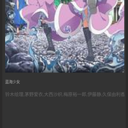
蓝海少女
铃木绘理,茅野爱衣,大西沙织,梅原裕一郎,伊藤静,久保由利香