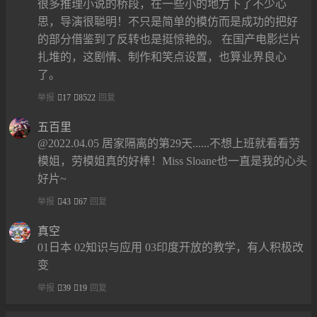
很多推理小说的桥段，在一些小的地方下了不少心
思，导演很聪明！不只是简单的模仿而是成功的把好
的部分借鉴到了反转也是挺惊艳的。 在国产电影烂片
扎堆的，这剧情、制作和笑点设置，也算业界良心
了。
举报
17
8522
回复
五百里
@2022.04.05 居家隔离的第29天......不想上班就看看劳
模姐，劳模姐真的好棒！Miss Sloane也一直是我的心头
好片~
举报
43
67
回复
真空
01日本 02知识与应用 03印度开放的教学，有人积极改
变
举报
39
19
回复