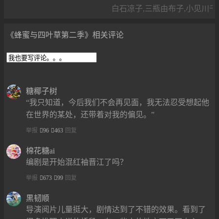
白石凉子,三瓶由布子,小见川千
《蜂蜜与四叶草第二季》相关评论
糖椰子树
“我只知道，今后我们不会再见面，我无法忍受想起他
在世界的某处，还带着对我的偏见。”
举报
96
463
回复
棉花糖ai
编剧是开始混红袖晋江了吗？
举报
673
99
回复
黒韧顺
导演阅片儿量挺大，剧情达到了不错的效果。看到了