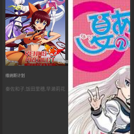
已完结
维纳斯计划
秦佐和子,饭田里穗,早濑莉花