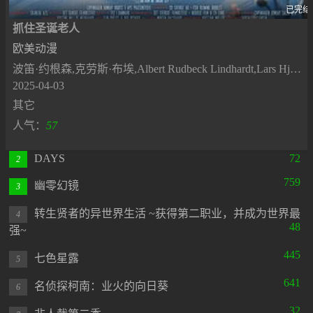
已完结
抓住圣诞老人
欧美动漫
波笛·约根森,克劳斯·布埃,Albert Rudbeck Lindhardt,Lars Hjortshøj,拉斯马斯·伯格,Maria Lucia Rosenberg,Herman Knop,Flora Ofelia Hofman Lindahl,Malte Houe,Uffe Ellemann-Jensen
2025-04-03
其它
人气：
57
DAYS
72
2
759
幽零幻镜
3
转生贤者的异世界生活 ~获得第二职业，并成为世界最
4
48
强~
445
七色星露
5
641
名侦探柯南：业火的向日葵
6
32