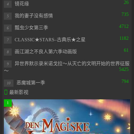
26
镜花缘
4
735
我的妻子没有感情
5
4712
瓢虫少女第三季
6
1182
CLASSIC★STARS–古典乐★之星
7
61
画江湖之不良人第六季动画版
8
异世界默示录米诺戈拉～从灭亡的文明开始的世界征服
9
5425
～
794
恶魔城第一季
10

最新影视
1