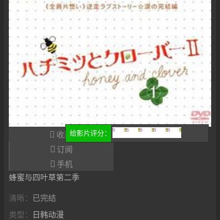

给影片评分：
收藏
很差
较差
还行
推荐
力荐

订阅

手机
蜂蜜与四叶草第二季
清晰：
已完结
类型：
日韩动漫