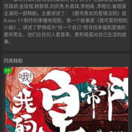
苏珠妍,金玟锡,韩智恩,刘庆秀,朴真珠,李相禹 ,李相仑,崔珉豪
主演的一部韩剧。主要讲述了：《都市男女的爱情法则》是
Kakao TV制作的季播电视剧，第一个故事是《我可爱的相机
小偷》，讲述了梦想成为“另一个自己”而寻找幸福和爱情的
都市男女，他们比任何人更直率、更积极面对自己生活的故
事。
同类韩剧
3.0