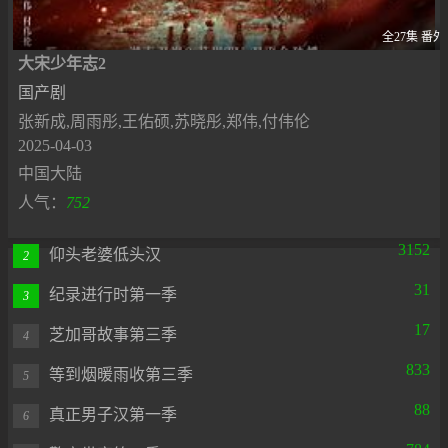
全27集 番外
大宋少年志2
国产剧
张新成,周雨彤,王佑硕,苏晓彤,郑伟,付伟伦
2025-04-03
中国大陆
人气：
752
3152
仰头老婆低头汉
2
31
纪录进行时第一季
3
17
芝加哥故事第三季
4
833
等到烟暖雨收第三季
5
88
真正男子汉第一季
6