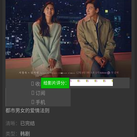

给影片评分：
收藏
很差
较差
还行
推荐
力荐

订阅

手机
都市男女的爱情法则
清晰：
已完结
类型：
韩剧