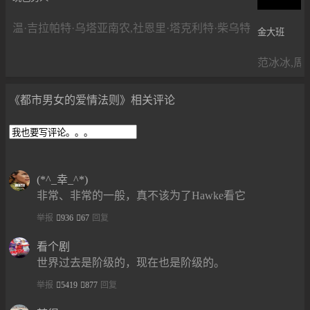
温·吉拉帕特·乌塔亚南农,社恩里·塔克利特·柴乌特
金大班
范冰冰,周
《都市男女的爱情法则》相关评论
(*^_幸_^*)
非常、非常的一般，真不该为了Hawke看它
举报
936
67
回复
看个剧
世界过去是阶级的，现在也是阶级的。
举报
5419
877
回复