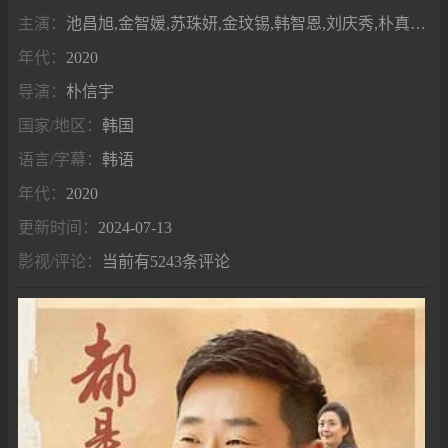
主演：
池昌旭,金智媛,苏珠妍,金玟锡,韩智恩,刘庆秀,朴真珠,李相禹 ,李相仑,崔珉豪
年代：
2020
导演：
朴信宇
国家/地区：
韩国
语言/字幕：
韩语
年代：
2020
更新时间：
2024-07-13
影视/评论：
当前有5243条评论