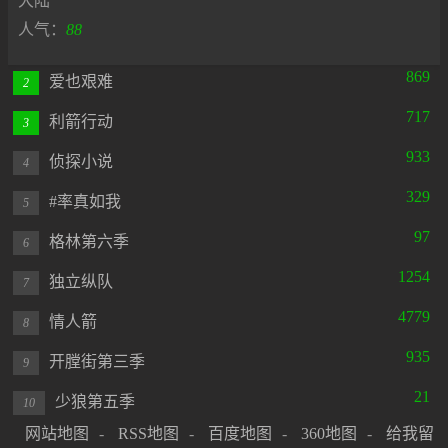
大陆
人气：
88
869
爱也艰难
2
717
利箭行动
3
933
侦探小说
4
329
#率真如我
5
97
格林第六季
6
1254
独立纵队
7
4779
情人箭
8
935
开膛街第三季
9
21
少狼第五季
10
网站地图
-
RSS地图
-
百度地图
-
360地图
-
给我留