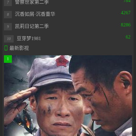
784
警察世家第二季
7
4267
沉香如屑·沉香重华
8
8286
凯莉日记第二季
9
62
豆芽梦1981
10

最新影视
1