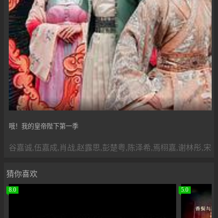
哦！我的皇帝陛下第一季
谷嘉诚,伍嘉成,肖战,赵露思,彭楚粤,陈泽希,焉栩嘉,谢林彤,宋
猜你喜欢
8.0
5.0