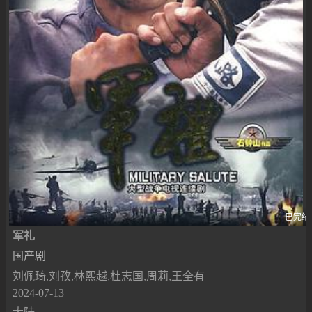
已完结
军礼
国产剧
刘佩琦,刘孜,林熙越,杜志国,周莉,王全有
2024-07-13