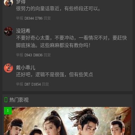
梦得
很努力的向童话靠近，有些桥段还可以。
举报
8344
786
回复
没冠希
不要好奇心太重，不要冲动，一看情况不对，要赶快
脚底抹油。这些麻麻都没有教你吗！
举报
943
8836
回复
戴小乖儿
还好吧，逻辑不是很强，但有些笑点
举报
87
1854
回复

热门影视
1