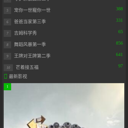
388
宠你一世寵你一世
5
331
爸爸当家第三季
6
65
吉姆科学秀
7
856
舞蹈风暴第一季
8
641
王牌对王牌第二季
9
97
芒着接五福
10

最新影视
1