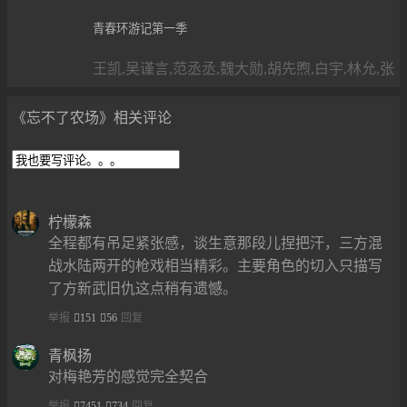
青春环游记第一季
王凯,吴谨言,范丞丞,魏大勋,胡先煦,白宇,林允,张
《忘不了农场》相关评论
柠檬森
全程都有吊足紧张感，谈生意那段儿捏把汗，三方混
战水陆两开的枪戏相当精彩。主要角色的切入只描写
了方新武旧仇这点稍有遗憾。
举报
151
56
回复
青枫扬
对梅艳芳的感觉完全契合
举报
7451
734
回复