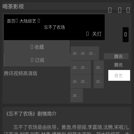
喝茶影视





首页
大陆综艺
忘不了农场

关灯

收藏
20211209第1期
20211216第2期
20211223第3期
腾讯

订阅
腾讯
20220106第5期
20220113第6期
20211230第4期
腾讯视频高清版
奇艺
20220120第7期
20220203第9期
20220127第8期
20220210第10期
《忘不了农场》剧情简介
忘不了农场是由执导，黄渤,佟丽娅,李嘉琦,沈腾,宋祖儿,