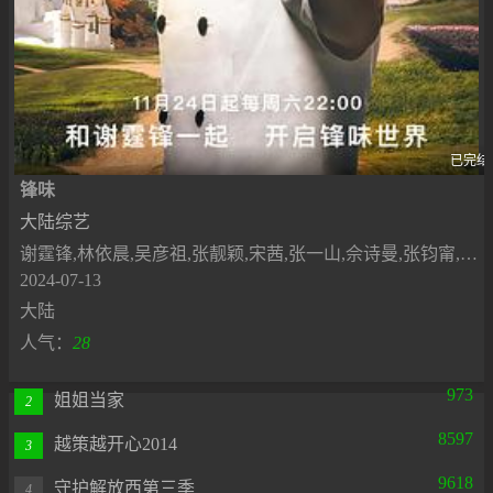
已完结
锋味
大陆综艺
谢霆锋,林依晨,吴彦祖,张靓颖,宋茜,张一山,佘诗曼,张钧甯,潘玮柏,邓紫棋,林俊杰,白宇,周杰伦
2024-07-13
大陆
人气：
28
973
姐姐当家
2
8597
越策越开心2014
3
9618
守护解放西第三季
4