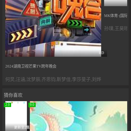
MK体育·(国际)
孙璞,王昊旸
HD
2024湖南卫视芒果TV跨年晚会
何炅,汪涵,沈梦辰,齐思钧,靳梦佳,李莎旻子,刘烨
猜你喜欢
2.0
9.0
更新至2集