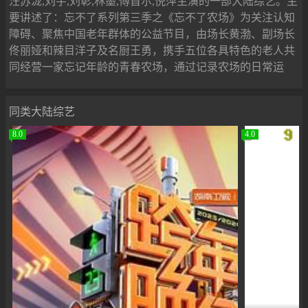
汪苏泷,刘宇,刘彰,林墨,傅首尔,倪萍主演的一部大陆综艺。主
要讲述了：忘不了系列第三季之《忘不了农场》为关注认知
障碍、聚焦中国老年群体的公益节目，由场长黄渤、副场长
佟丽娅和辣目洋子及名厨王勇，携手五位各具特色的老人共
同经营一家忘记年龄的青春农场，通过记录农场的日常运
同类大陆综艺
8.0
4.0