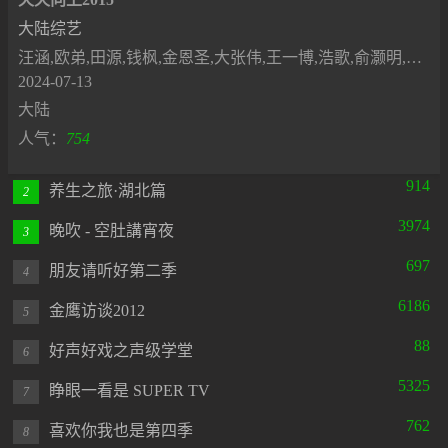
大陆综艺
汪涵,欧弟,田源,钱枫,金恩圣,大张伟,王一博,浩歌,俞灏明,齐思钧,吴泽林,张颜齐,丁真珍珠,沙宝亮,潘粤明,胡海泉,王祖蓝
2024-07-13
大陆
人气：
754
914
养生之旅·湖北篇
2
3974
晚吹 - 空肚講宵夜
3
697
朋友请听好第二季
4
6186
金鹰访谈2012
5
88
好声好戏之声级学堂
6
5325
睁眼一看是 SUPER TV
7
762
喜欢你我也是第四季
8