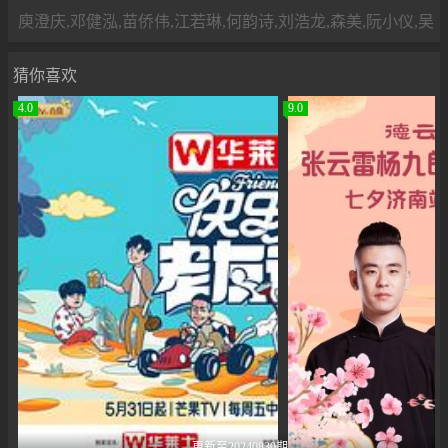
庾澄庆,邓健泓,苗侨伟,江若琳,何韵诗,刘浩龙,森美,阮小仪,吴家
猜你喜欢
4.0
9.0
更新至20240830期