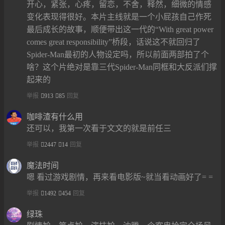
开心，紧张，心疼，留恋，不舍，释然，细微的情感
变化表现得很好。本片主线就是一个小屁孩自己作死
最后成长的故事，顺便带出这一代的“With great power
comes great responsibility”桥段，话说这不就回归了
Spider-Man最初的人物设定吗，所以前面两部拍了个
啥？这个片绝对是靠三代Spider-Man同框和大反派们撑
起来的
举报
913
85
回复
咖啡渣有什么用
还可以，我第一次看于文文的就是前任三
举报
2447
14
回复
魔法时间
嗯 看过游戏剧情，再来看电影版~就当看动画好了= =
举报
1492
454
回复
绿珠