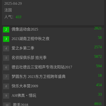
2025-04-29
法国
人气：
433
2821
偶像运动会2025
2
58
2023湖南卫视中秋之夜
3
2574
爱之乡第二季
4
5872
名侦探俱乐部 拾光季
5
594
德云社德云三宝相声专场沈阳站2017
6
18
梦圆东方 2023东方卫视跨年盛典
7
454
快乐大本营2009
8
33
AH佛真‧惜玩
9
8911
歌手2018
10