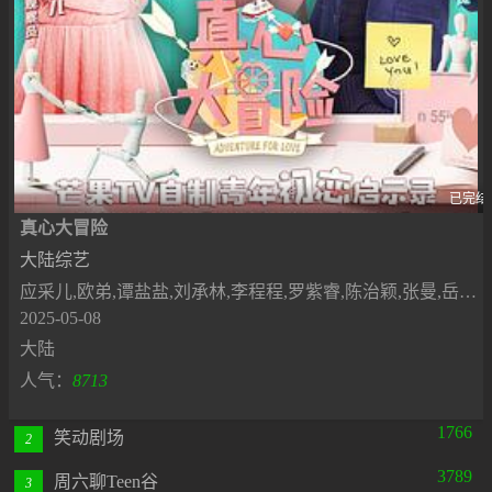
已完结
真心大冒险
大陆综艺
应采儿,欧弟,谭盐盐,刘承林,李程程,罗紫睿,陈治颖,张曼,岳一帆,李东阳,朱煜明,汪亘,章煜奇,牛超
2025-05-08
大陆
人气：
8713
1766
笑动剧场
2
3789
周六聊Teen谷
3