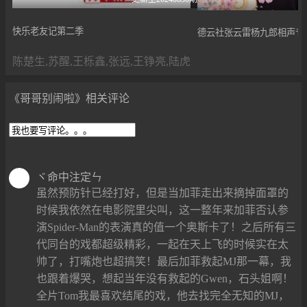
快乐老友记第二季
德云社张云雷杨九郎相声专场
陈楚生,苏醒,王栎鑫,张远,王铮亮,陆虎
《哥哥别闹啦》相关评论
ヾ命中注定ㄣ
虽然预防针已经打好，但是当加菲走出来摘掉面罩的
时候我依然在电影院里尖叫，这一整年来加菲否认参
演Spider-Man的表演真的值一个奥斯卡了！之后所有三
代同台的戏都超级精彩，一起在天上飞的时候实在太
帅了，打嘴炮也超搞笑！最后加菲救起MJ那一幕，我
也跟着爆哭，想起当年没有救起的Gwen，石头姐啊！
全片Tom我最喜欢结尾的戏，他去找完全无知的MJ，