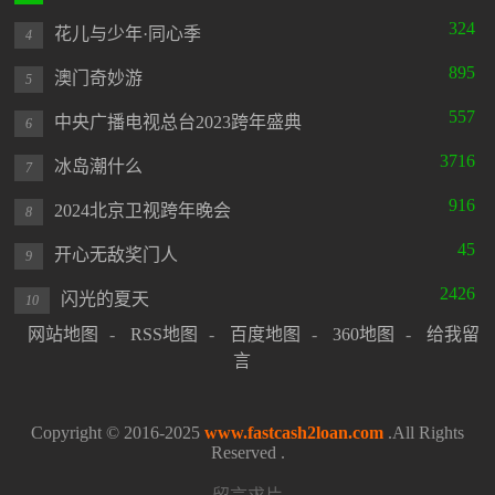
324
花儿与少年·同心季
4
895
澳门奇妙游
5
557
中央广播电视总台2023跨年盛典
6
3716
冰岛潮什么
7
916
2024北京卫视跨年晚会
8
45
开心无敌奖门人
9
2426
闪光的夏天
10
网站地图
-
RSS地图
-
百度地图
-
360地图
-
给我留
言
Copyright © 2016-2025
www.fastcash2loan.com
.All Rights
Reserved .