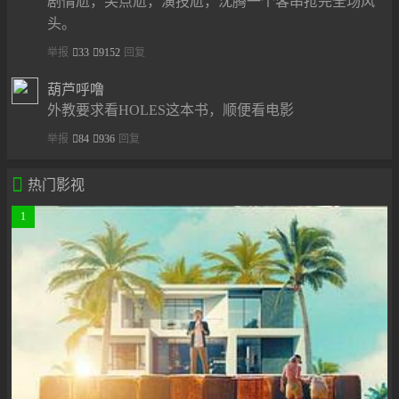
剧情尬，笑点尬，演技尬，沈腾一个客串抢完全场风
头。
举报
33
9152
回复
葫芦呼噜
外教要求看HOLES这本书，顺便看电影
举报
84
936
回复

热门影视
1