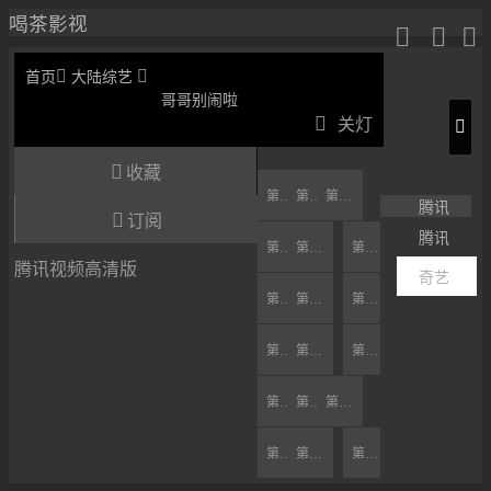
喝茶影视





首页
大陆综艺
哥哥别闹啦

关灯

收藏
第1期
第2期
第3期
腾讯

订阅
腾讯
第5期上
第5期下
第4期
腾讯视频高清版
奇艺
第6期上
第7期
第6期下
第8期
第9期上
第9期下
第10期
第11期
第12期
第14期
第15期
第13期