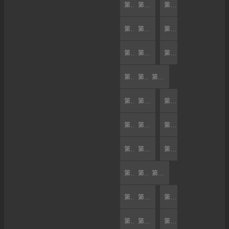
第77集
第78集
第76集
第79集
第81集
第80集
第82集
第83集
第84集
第85集
第86集
第87集
第89集
第90集
第88集
第91集
第93集
第92集
第94集
第95集
第96集
第97集
第98集
第99集
第101集
第102集
第100集
第103集
第105集
第104集