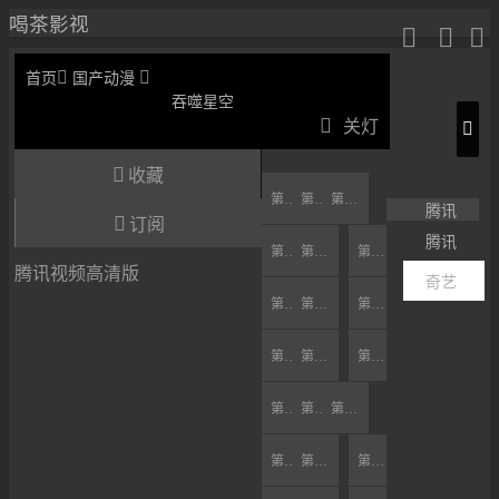
喝茶影视





首页
国产动漫
吞噬星空

关灯

收藏
第01集
第02集
第03集
腾讯

订阅
腾讯
第05集
第06集
第04集
腾讯视频高清版
奇艺
第07集
第09集
第08集
第10集
第11集
第12集
第13集
第14集
第15集
第17集
第18集
第16集