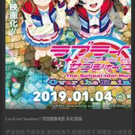
LoveLive! Sunshine!! 学园偶像电影 彩虹彼端
伊波杏树,齐藤朱夏,逢田梨香子,高槻加奈子,降幡爱,小林爱香