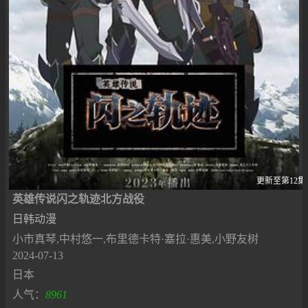
更新至第12集
英雄传说闪之轨迹北方战役
日韩动漫
小市真琴,中村悠一,布里德卡特·塞拉·惠美,小野友树
2024-07-13
日本
人气：
8961