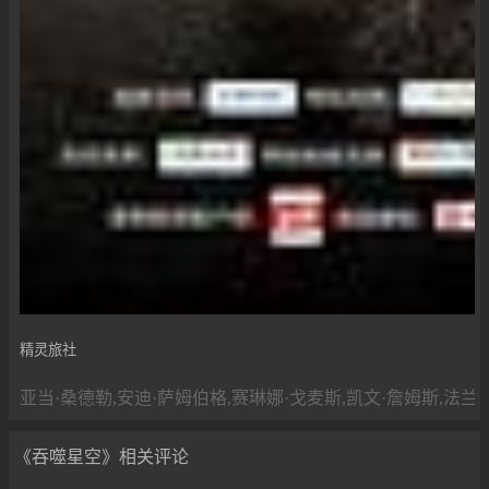
精灵旅社
亚当·桑德勒,安迪·萨姆伯格,赛琳娜·戈麦斯,凯文·詹姆斯,法兰·
《吞噬星空》相关评论