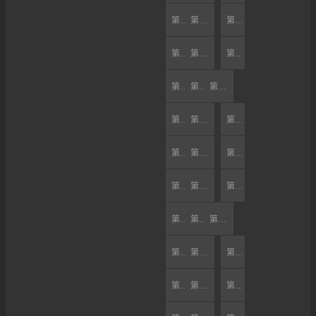
第163集
第165集
第164集
第166集
第167集
第168集
第169集
第170集
第171集
第173集
第174集
第172集
第175集
第177集
第176集
第178集
第179集
第180集
第181集
第182集
第183集
第185集
第186集
第184集
第187集
第189集
第188集