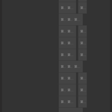
第106集
第107集
第108集
第109集
第110集
第111集
第113集
第114集
第112集
第115集
第117集
第116集
第118集
第119集
第120集
第121集
第122集
第123集
第125集
第126集
第124集
第127集
第129集
第128集
第130集
第131集
第132集