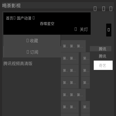
喝茶影视





首页
国产动漫
吞噬星空

关灯

收藏
第01集
第02集
第03集
腾讯

订阅
腾讯
第05集
第06集
第04集
腾讯视频高清版
奇艺
第07集
第09集
第08集
第10集
第11集
第12集
第13集
第14集
第15集
第17集
第18集
第16集