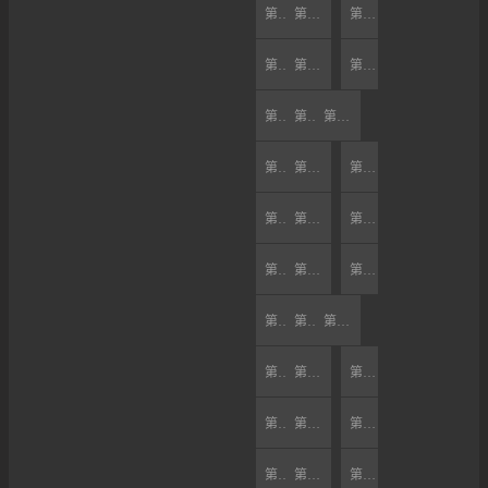
第19集
第21集
第20集
第22集
第23集
第24集
第25集
第26集
第27集
第29集
第30集
第28集
第31集
第33集
第32集
第34集
第35集
第36集
第37集
第38集
第39集
第41集
第42集
第40集
第43集
第45集
第44集
第46集
第47集
第48集