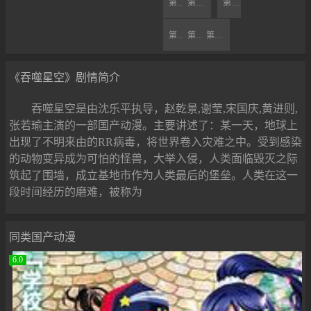
第190集
第191集
第192集
第193集
第194集
第195集
《吞噬星空》剧情简介
吞噬星空是由沈乐平执导，赵乾景,谢莹,宋国庆,黄进则,
张若瑜主演的一部国产动漫。主要讲述了：某一天，地球上
出现了不明来由的RR病毒，将世界卷入灾难之中。受到感染
的动物变异成为可怕的怪兽，大举入侵，人类面临毁灭之际
筑起了围墙，成立基地市作为人类最后的堡垒。人类在这一
段时间经历的磨难，被称为
同类国产动漫
6.0